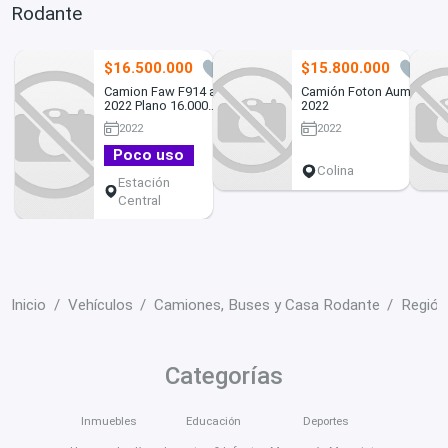
Rodante
$16.500.000
$15.800.000
1
1
Camion Faw F914 año
Camión Foton Aumark
2022 Plano 16.000
2022
Kms Frenos Aire Ac
2022
2022
Cabina
Poco uso
Colina
Estación
Central
Inicio
Vehículos
Camiones, Buses y Casa Rodante
Región
Categorías
Inmuebles
Educación
Deportes