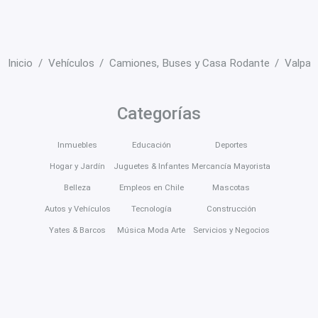
Inicio
Vehículos
Camiones, Buses y Casa Rodante
Valpar
Categorías
Inmuebles
Educación
Deportes
Hogar y Jardín
Juguetes & Infantes
Mercancía Mayorista
Belleza
Empleos en Chile
Mascotas
Autos y Vehículos
Tecnología
Construcción
Yates & Barcos
Música Moda Arte
Servicios y Negocios