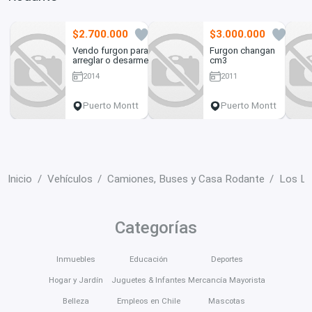
$2.700.000
$3.000.000
0
0
Vendo furgon para
Furgon changan
arreglar o desarme
cm3
2014
2011
Puerto Montt
Puerto Montt
Inicio
Vehículos
Camiones, Buses y Casa Rodante
Los L
Categorías
Inmuebles
Educación
Deportes
Hogar y Jardín
Juguetes & Infantes
Mercancía Mayorista
Belleza
Empleos en Chile
Mascotas