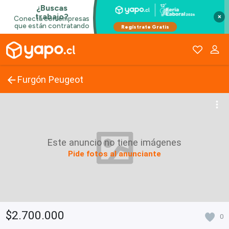
×
Furgón Peugeot
Este anuncio no tiene imágenes
Pide fotos al anunciante
$2.700.000
0