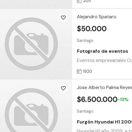
2011
Alejandro Spataro
$50.000
Santiago
Fotografo de eventos
Eventos empresariales C
1920
Jose Alberto Palma Reye
$6.500.000
-13%
Santiago
Furgón Hyundai H1 200
Hyundai H1 año 2009, a 