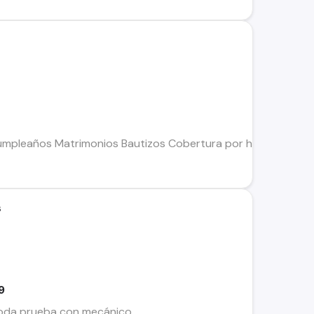
umpleaños Matrimonios Bautizos Cobertura por horas.
s
9
toda prueba con mecánico