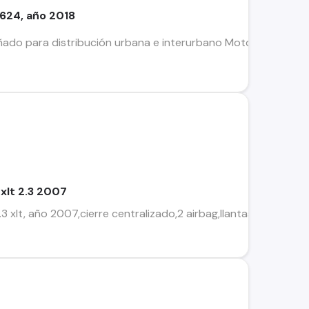
624, año 2018
do para distribución urbana e interurbano Motor de alto ren
xlt 2.3 2007
 xlt, año 2007,cierre centralizado,2 airbag,llantas,barra ant