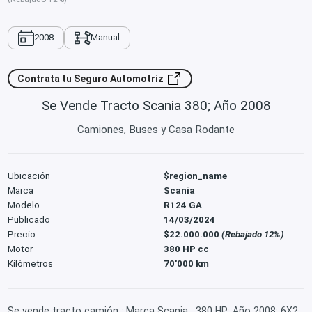
2008
Manual
Contrata tu Seguro Automotriz
Se Vende Tracto Scania 380; Año 2008
Camiones, Buses y Casa Rodante
Ubicación
$region_name
Marca
Scania
Modelo
R124 GA
Publicado
14/03/2024
Precio
$22.000.000
(Rebajado 12%)
Motor
380 HP cc
Kilómetros
70'000 km
Se vende tracto camión ; Marca Scania ; 380 HP; Año 2008; 6X2