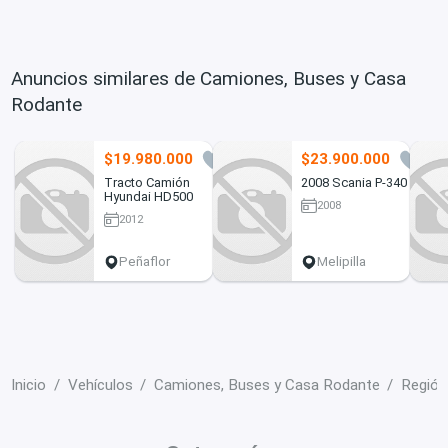
Anuncios similares de Camiones, Buses y Casa
Rodante
$19.980.000
$23.900.000
1
0
Tracto Camión
2008 Scania P-340
Hyundai HD500
2008
2012
Peñaflor
Melipilla
Inicio
Vehículos
Camiones, Buses y Casa Rodante
Región