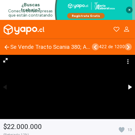
×
Se Vende Tracto Scania 380; Año 2008
422 de 1200
$22.000.000
13
(Rebajado 12%)