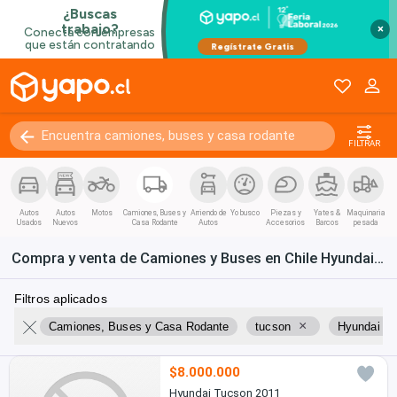
×
FILTRAR
Autos
Autos
Motos
Camiones, Buses y
Arriendo de
Yo busco
Piezas y
Yates &
Maquinaria
Usados
Nuevos
Casa Rodante
Autos
Accesorios
Barcos
pesada
Compra y venta de Camiones y Buses en Chile Hyundai "tucson"
Filtros aplicados
×
×
Camiones, Buses y Casa Rodante
tucson
Hyundai
$8.000.000
Hyundai Tucson 2011