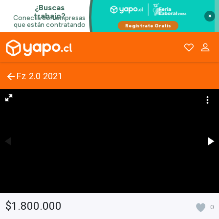
×
Fz 2.0 2021
$1.800.000
0