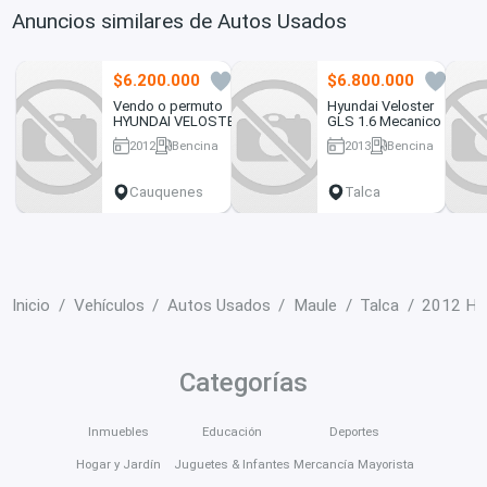
Anuncios similares de Autos Usados
$6.200.000
$6.800.000
1
4
Vendo o permuto
Hyundai Veloster
HYUNDAI VELOSTER
GLS 1.6 Mecanico
2012
2012
Bencina
2013
Bencina
167000 km
132800 km
Cauquenes
Talca
Inicio
Vehículos
Autos Usados
Maule
Talca
2012 Hyu
Categorías
Inmuebles
Educación
Deportes
Hogar y Jardín
Juguetes & Infantes
Mercancía Mayorista