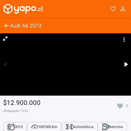
Audi A6 2013
$12.900.000
2
(Rebajado 13%)
2013
100'000 km
Automática
Bencina