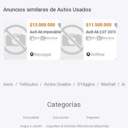
Anuncios similares de Autos Usados
$13.000.000
$11.500.000
2
1
Audi A6 impecable
Audi A6 2.0T 2013
2013
Bencina
2013
Bencina
130000 km
170000 km
Rancagua
Doñihue
Inicio
Vehículos
Autos Usados
O'Higgins
Machalí
Au
Categorías
Inmuebles
Educación
Deportes
Hogar y Jardín
Juguetes & Infantes
Mercancía Mayorista