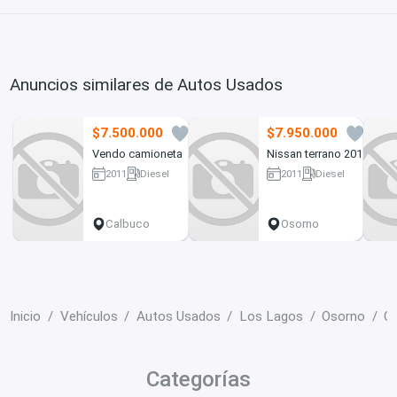
Anuncios similares de Autos Usados
$7.500.000
$7.950.000
1
1
Vendo camioneta
Nissan terrano 2011
2011
Diesel
2011
Diesel
200 km
247000 km
Calbuco
Osorno
Inicio
Vehículos
Autos Usados
Los Lagos
Osorno
C
Categorías