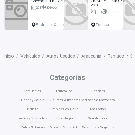
Chevrolet d-max 2017
Chevrolet D-Max 2.5
2016
2017
Diesel
2016
Diesel
177227 km
120000 km
Padre las Casas
Temuco
Inicio
Vehículos
Autos Usados
Araucanía
Temuco
C
Categorías
Inmuebles
Educación
Deportes
Hogar y Jardín
Juguetes & Infantes
Mercancía Mayorista
Belleza
Empleos en Chile
Mascotas
Autos y Vehículos
Tecnología
Construcción
Yates & Barcos
Música Moda Arte
Servicios y Negocios