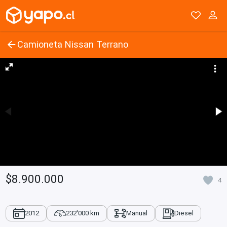
Camioneta Nissan Terrano
$8.900.000
4
2012
232'000 km
Manual
Diesel