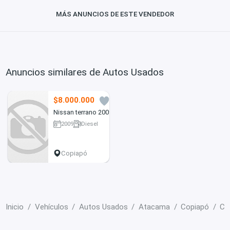
MÁS ANUNCIOS DE ESTE VENDEDOR
Anuncios similares de Autos Usados
$8.000.000
9
Nissan terrano 2009
2009
Diesel
190190 km
Copiapó
Inicio
Vehículos
Autos Usados
Atacama
Copiapó
Ca