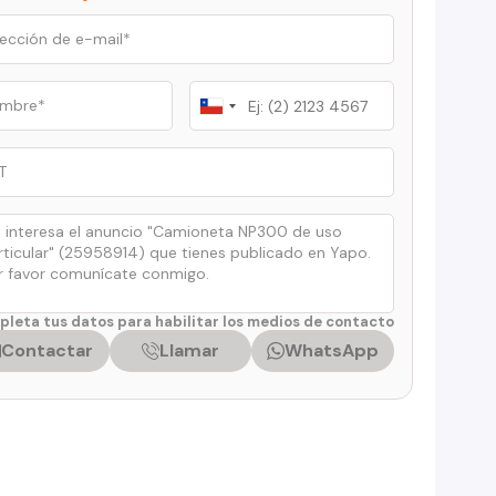
Chile
+56
leta tus datos para habilitar los medios de contacto
Contactar
Llamar
WhatsApp