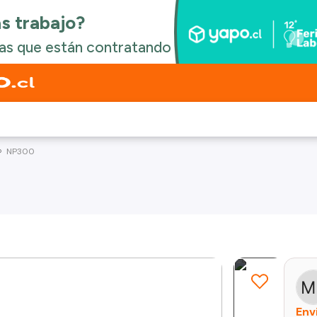
NP300
Env