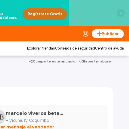
×
Publicar
Explorar tiendas
Consejos de seguridad
Centro de ayuda
Comparte este anuncio
Reportar abuso
marcelo viveros betanzo
- Vicuña, IV Coquimbo
iar mensaje al vendedor