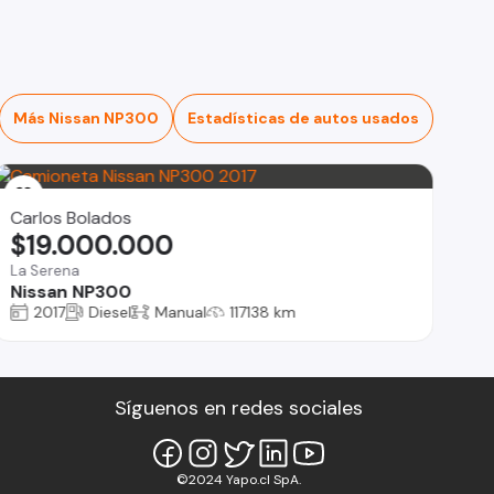
Más Nissan NP300
Estadísticas de autos usados
Carlos Bolados
$19.000.000
La Serena
Nissan NP300
2017
Diesel
Manual
117138 km
Síguenos en redes sociales
©2024 Yapo.cl SpA.