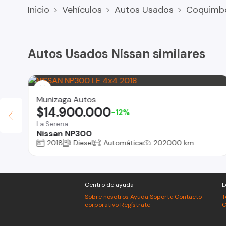
Inicio
Vehículos
Autos Usados
Coquimb
Autos Usados Nissan similares
Munizaga Autos
$14.900.000
-12%
La Serena
Nissan NP300
2018
Diesel
Automática
202000 km
Centro de ayuda
L
Sobre nosotros
Ayuda
Soporte
Contacto
T
corporativo
Regístrate
C