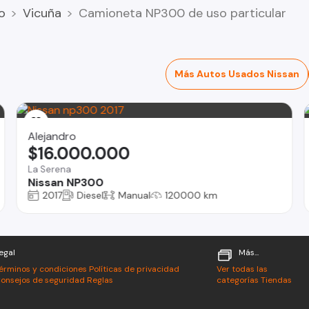
o
Vicuña
Camioneta NP300 de uso particular
Más Autos Usados Nissan
Alejandro
$16.000.000
La Serena
Nissan NP300
2017
Diesel
Manual
120000 km
egal
Más...
érminos y condiciones
Políticas de privacidad
Ver todas las
onsejos de seguridad
Reglas
categorías
Tiendas