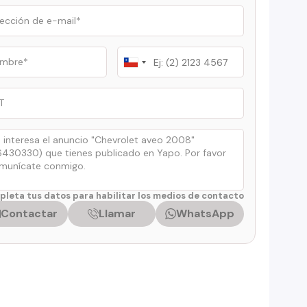
Chile
+56
leta tus datos para habilitar los medios de contacto
Contactar
Llamar
WhatsApp