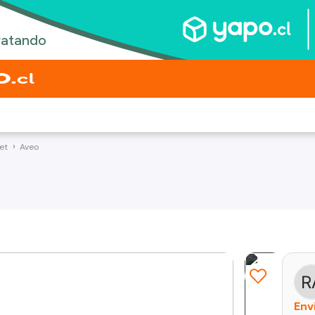
et
Aveo
Env