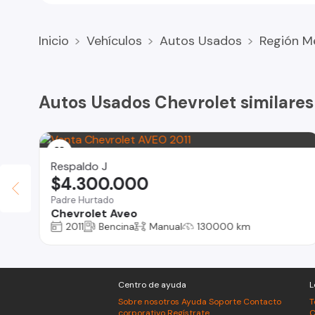
Inicio
Vehículos
Autos Usados
Región M
Autos Usados Chevrolet similares
Respaldo J
$4.300.000
Padre Hurtado
Chevrolet Aveo
2011
Bencina
Manual
130000 km
Centro de ayuda
L
Sobre nosotros
Ayuda
Soporte
Contacto
T
corporativo
Regístrate
C