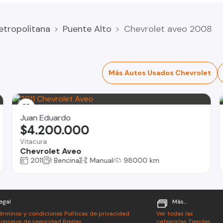
etropolitana
Puente Alto
Chevrolet aveo 2008
Más Autos Usados Chevrolet
Juan Eduardo
$4.200.000
Vitacura
Chevrolet Aveo
2011
Bencina
Manual
98000 km
egal
Más...
érminos y condiciones
Políticas de privacidad
Ver todas las
onsejos de seguridad
Reglas
categorías
Tiendas