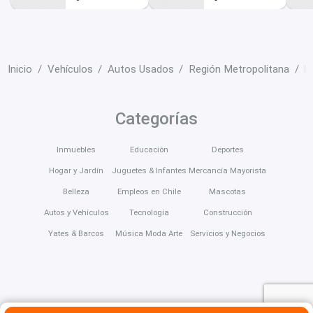
Inicio
Vehículos
Autos Usados
Región Metropolitana
M
Categorías
Inmuebles
Educación
Deportes
Hogar y Jardín
Juguetes & Infantes
Mercancía Mayorista
Belleza
Empleos en Chile
Mascotas
Autos y Vehículos
Tecnología
Construcción
Yates & Barcos
Música Moda Arte
Servicios y Negocios