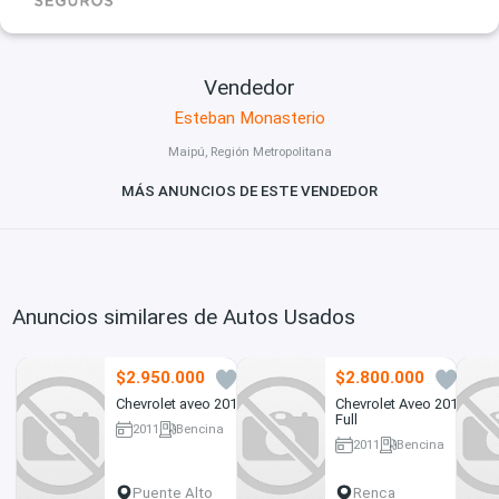
Vendedor
Esteban Monasterio
Maipú, Región Metropolitana
MÁS ANUNCIOS DE ESTE VENDEDOR
Anuncios similares de Autos Usados
$2.950.000
$2.800.000
17
6
Chevrolet aveo 2011
Chevrolet Aveo 2011
Full
2011
Bencina
2011
Bencina
206000 km
200000 km
Puente Alto
Renca