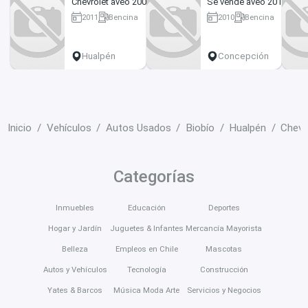
Chevrolet aveo 2009
Se vende aveo 2010
2011
Bencina
2010
Bencina
130000 km
210000 km
Hualpén
Concepción
Inicio
Vehículos
Autos Usados
Biobío
Hualpén
Chevr
Categorías
Inmuebles
Educación
Deportes
Hogar y Jardín
Juguetes & Infantes
Mercancía Mayorista
Belleza
Empleos en Chile
Mascotas
Autos y Vehículos
Tecnología
Construcción
Yates & Barcos
Música Moda Arte
Servicios y Negocios