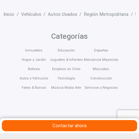
Inicio
Vehículos
Autos Usados
Región Metropolitana
S
Categorías
Inmuebles
Educación
Deportes
Hogar y Jardín
Juguetes & Infantes
Mercancía Mayorista
Belleza
Empleos en Chile
Mascotas
Autos y Vehículos
Tecnología
Construcción
Yates & Barcos
Música Moda Arte
Servicios y Negocios
Contactar ahora