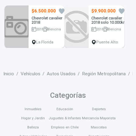
$6.500.000
$9.900.000
2
0
Chevrolet cavalier
Chevrolet cavalier
2018
2018 solo 10.000km
2018
Bencina
2018
Bencina
64452 km
10000 km
La Florida
Puente Alto
Inicio
Vehículos
Autos Usados
Región Metropolitana
L
Categorías
Inmuebles
Educación
Deportes
Hogar y Jardín
Juguetes & Infantes
Mercancía Mayorista
Belleza
Empleos en Chile
Mascotas