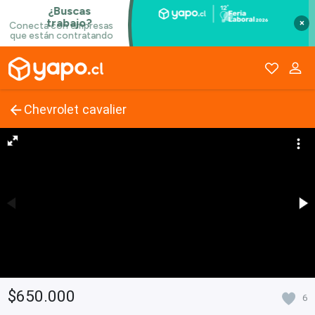
×
Chevrolet cavalier
$650.000
6