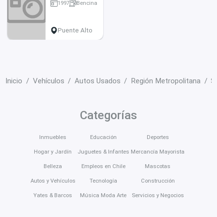
1997
Bencina
250000 km
Puente Alto
Inicio
Vehículos
Autos Usados
Región Metropolitana
S
Categorías
Inmuebles
Educación
Deportes
Hogar y Jardín
Juguetes & Infantes
Mercancía Mayorista
Belleza
Empleos en Chile
Mascotas
Autos y Vehículos
Tecnología
Construcción
Yates & Barcos
Música Moda Arte
Servicios y Negocios