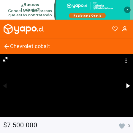
×
Chevrolet cobalt
$7.500.000
0