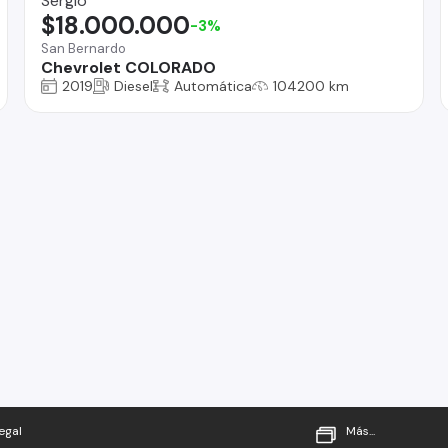
Sergio
$18.000.000
-3%
San Bernardo
Chevrolet COLORADO
2019
Diesel
Automática
104200 km
egal
Más...