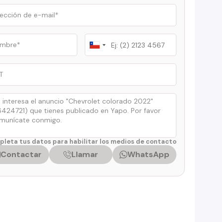
Chile
+56
leta tus datos para habilitar los medios de contacto
Contactar
Llamar
WhatsApp