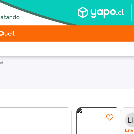
et
Env