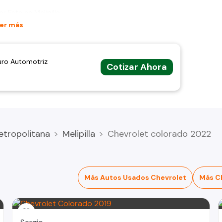
r Esta en Melipilla
er más
uro Automotriz
Cotizar Ahora
etropolitana
Melipilla
Chevrolet colorado 2022
Más Autos Usados Chevrolet
Más C