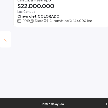
Cristóbal Restrepo
$22.000.000
Las Condes
Chevrolet COLORADO
2019
Diesel
Automática
144000 km
Centro de ayuda
L