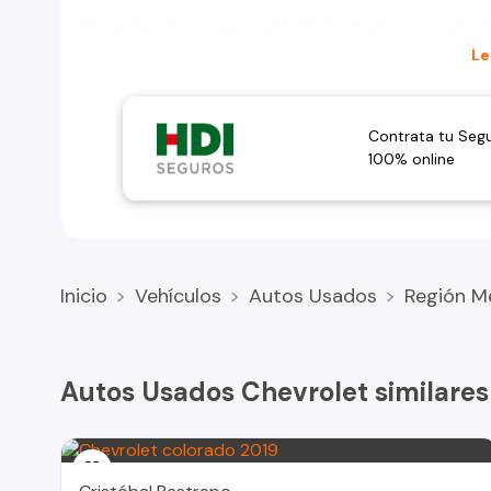
Se vende solo por renovación !Único dueño, uso particula
Se puede ver sin compromiso...
Le
Contrata tu Seg
100% online
Inicio
Vehículos
Autos Usados
Región M
Autos Usados Chevrolet similares