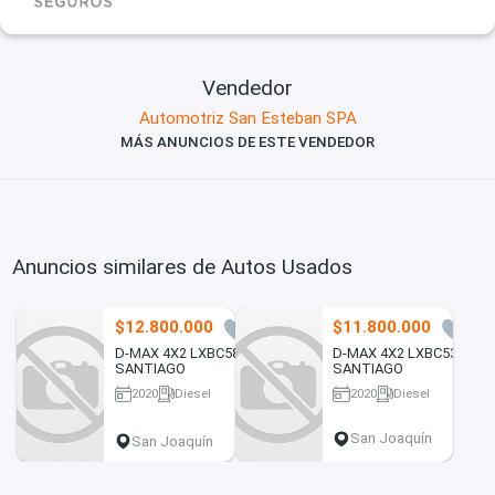
Vendedor
Automotriz San Esteban SPA
MÁS ANUNCIOS DE ESTE VENDEDOR
Anuncios similares de Autos Usados
$12.800.000
$11.800.000
0
0
D-MAX 4X2 LXBC58-
D-MAX 4X2 LXBC53-
SANTIAGO
SANTIAGO
2020
Diesel
2020
Diesel
30551 km
48571 km
San Joaquín
San Joaquín