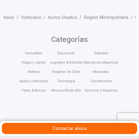
Inicio
Vehículos
Autos Usados
Región Metropolitana
Ce
Categorías
Inmuebles
Educación
Deportes
Hogar y Jardín
Juguetes & Infantes
Mercancía Mayorista
Belleza
Empleos en Chile
Mascotas
Autos y Vehículos
Tecnología
Construcción
Yates & Barcos
Música Moda Arte
Servicios y Negocios
Contactar ahora