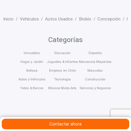
Inicio
Vehículos
Autos Usados
Biobío
Concepción
Ch
Categorías
Inmuebles
Educación
Deportes
Hogar y Jardín
Juguetes & Infantes
Mercancía Mayorista
Belleza
Empleos en Chile
Mascotas
Autos y Vehículos
Tecnología
Construcción
Yates & Barcos
Música Moda Arte
Servicios y Negocios
Contactar ahora