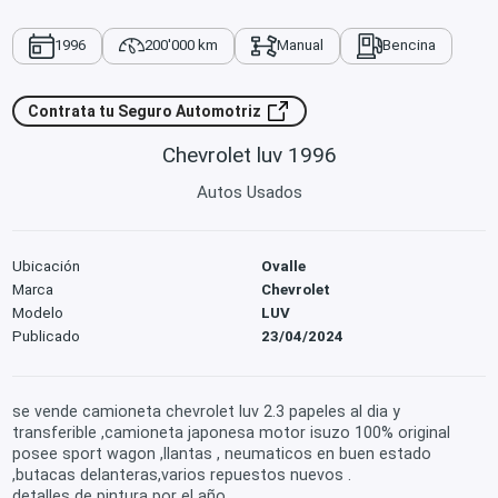
1996
200'000 km
Manual
Bencina
Contrata tu Seguro Automotriz
Chevrolet luv 1996
Autos Usados
Ubicación
Ovalle
Marca
Chevrolet
Modelo
LUV
Publicado
23/04/2024
se vende camioneta chevrolet luv 2.3 papeles al dia y
transferible ,camioneta japonesa motor isuzo 100% original
posee sport wagon ,llantas , neumaticos en buen estado
,butacas delanteras,varios repuestos nuevos .
detalles de pintura por el año