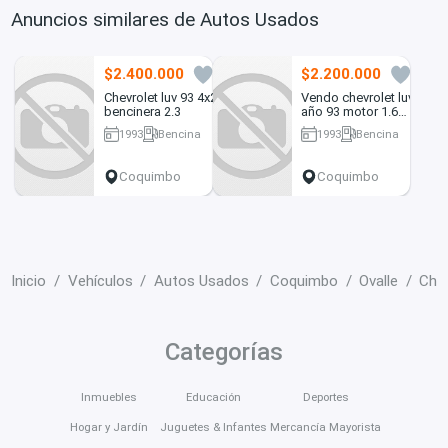
Anuncios similares de Autos Usados
$2.400.000
$2.200.000
1
8
Chevrolet luv 93 4x2
Vendo chevrolet luv
bencinera 2.3
año 93 motor 1.6
impecable
1993
Bencina
1993
Bencina
333700 km
334059 km
Coquimbo
Coquimbo
Inicio
Vehículos
Autos Usados
Coquimbo
Ovalle
Chev
Categorías
Inmuebles
Educación
Deportes
Hogar y Jardín
Juguetes & Infantes
Mercancía Mayorista