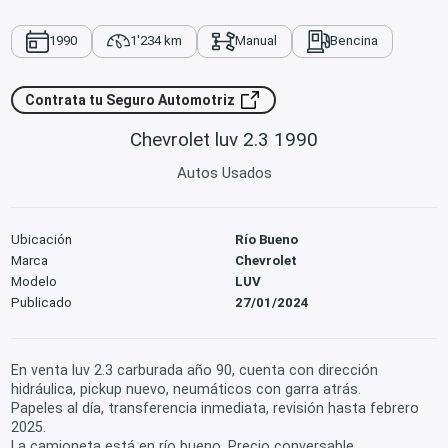
1990
1'234 km
Manual
Bencina
Contrata tu Seguro Automotriz
Chevrolet luv 2.3 1990
Autos Usados
Ubicación
Río Bueno
Marca
Chevrolet
Modelo
LUV
Publicado
27/01/2024
En venta luv 2.3 carburada año 90, cuenta con dirección
hidráulica, pickup nuevo, neumáticos con garra atrás.
Papeles al día, transferencia inmediata, revisión hasta febrero
2025.
La camioneta está en río bueno. Precio conversable.