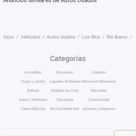
Anuncios similares de Autos Usados
Inicio
Vehículos
Autos Usados
Los Ríos
Río Bueno
Categorías
Inmuebles
Educación
Deportes
Hogar y Jardín
Juguetes & Infantes
Mercancía Mayorista
Belleza
Empleos en Chile
Mascotas
Autos y Vehículos
Tecnología
Construcción
Yates & Barcos
Música Moda Arte
Servicios y Negocios