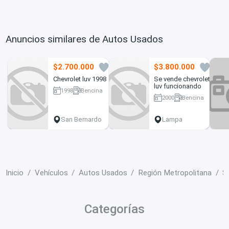
Anuncios similares de Autos Usados
$2.700.000
$3.800.000
7
1
Chevrolet luv 1998
Se vende chevrolet
luv funcionando
1998
Bencina
2000
Bencina
190000 km
398000 km
San Bernardo
Lampa
Inicio
Vehículos
Autos Usados
Región Metropolitana
S
Categorías