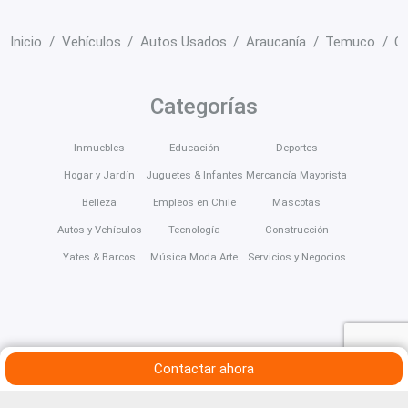
Inicio
Vehículos
Autos Usados
Araucanía
Temuco
Ch
Categorías
Inmuebles
Educación
Deportes
Hogar y Jardín
Juguetes & Infantes
Mercancía Mayorista
Belleza
Empleos en Chile
Mascotas
Autos y Vehículos
Tecnología
Construcción
Yates & Barcos
Música Moda Arte
Servicios y Negocios
Contactar ahora