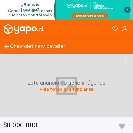
×
Chevrolet new cavalier
Este anuncio no tiene imágenes
Pide fotos al anunciante
$8.000.000
1