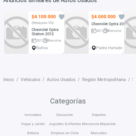
Anuncios similares de Autos Usados
$4.100.000
$4.000.000
1
2
(Rebajado 5%)
Chevrolet Optra 2013
Chevrolet Optra
2013
Bencina
Station 2012
230000 km
2012
Bencina
193000 km
Ñuñoa
Padre Hurtado
Inicio
Vehículos
Autos Usados
Región Metropolitana
S
Categorías
Inmuebles
Educación
Deportes
Hogar y Jardín
Juguetes & Infantes
Mercancía Mayorista
Belleza
Empleos en Chile
Mascotas