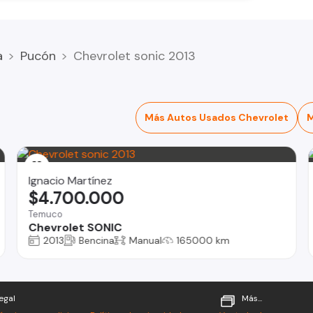
a
Pucón
Chevrolet sonic 2013
Más Autos Usados Chevrolet
M
Ignacio Martínez
$4.700.000
Temuco
Chevrolet SONIC
2013
Bencina
Manual
165000 km
egal
Más...