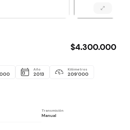
$4.300.000
Año
Kilómetros
.000
2013
209'000
Transmisión
Manual