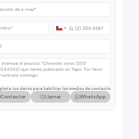
Chile
+56
leta tus datos para habilitar los medios de contacto
Contactar
Llamar
WhatsApp