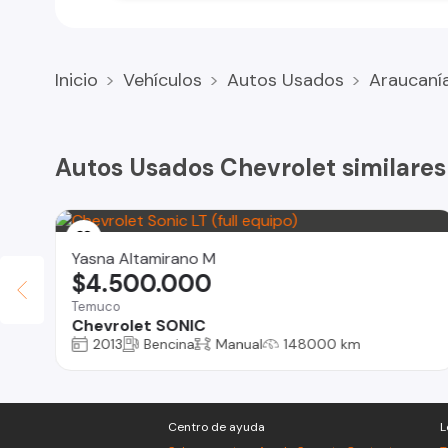
Inicio
Vehículos
Autos Usados
Araucaní
Autos Usados Chevrolet similares
Yasna Altamirano M
$4.500.000
Temuco
Chevrolet SONIC
2013
Bencina
Manual
148000 km
Centro de ayuda
L