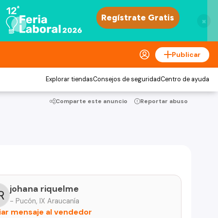
×
Publicar
Explorar tiendas
Consejos de seguridad
Centro de ayuda
Comparte este anuncio
Reportar abuso
johana riquelme
- Pucón, IX Araucanía
iar mensaje al vendedor