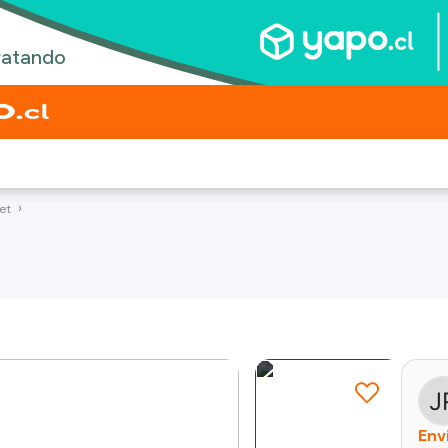
et
Env