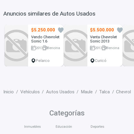
Anuncios similares de Autos Usados
$5.250.000
$5.500.000
4
2
Vendo Chevrolet
Venta Chevrolet
Sonic 1.6
Sonic 2013
2013
Bencina
2013
Bencina
186600 km
65000 km
Pelarco
Curicó
Inicio
Vehículos
Autos Usados
Maule
Talca
Chevrol
Categorías
Inmuebles
Educación
Deportes