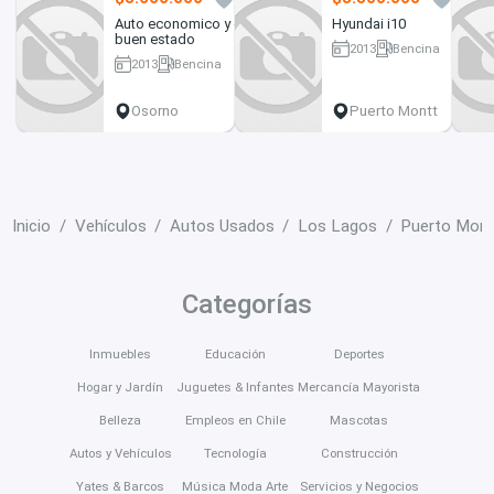
Auto economico y en
Hyundai i10
buen estado
2013
Bencina
2013
Bencina
154000 km
134 km
Osorno
Puerto Montt
Inicio
Vehículos
Autos Usados
Los Lagos
Puerto Mont
Categorías
Inmuebles
Educación
Deportes
Hogar y Jardín
Juguetes & Infantes
Mercancía Mayorista
Belleza
Empleos en Chile
Mascotas
Autos y Vehículos
Tecnología
Construcción
Yates & Barcos
Música Moda Arte
Servicios y Negocios