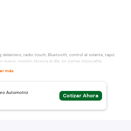
 delantero, radio touch, Bluetooth, control al volante, tapiz
 nuevo, revisión técnica al día, sin partes impecable.
er más
uro Automotriz
Cotizar Ahora