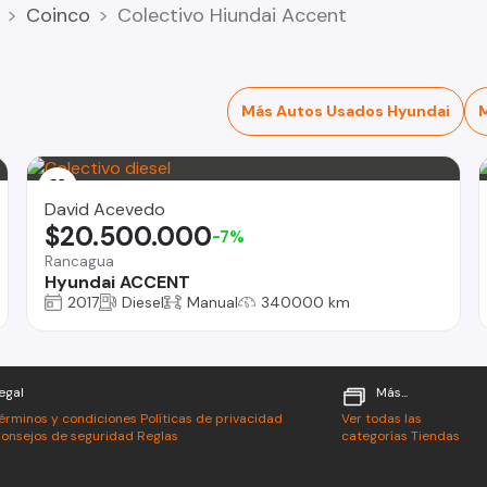
Coinco
Colectivo Hiundai Accent
Más Autos Usados Hyundai
David Acevedo
$20.500.000
-7%
Rancagua
Hyundai ACCENT
2017
Diesel
Manual
340000 km
egal
Más...
érminos y condiciones
Políticas de privacidad
Ver todas las
onsejos de seguridad
Reglas
categorías
Tiendas