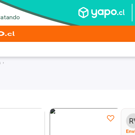
i
Env