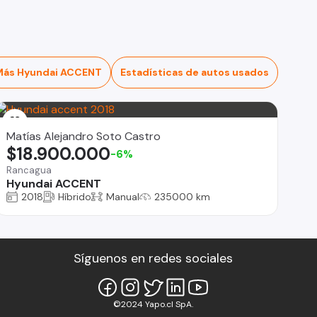
Más Hyundai ACCENT
Estadísticas de autos usados
Matías Alejandro Soto Castro
$18.900.000
-6%
Rancagua
Hyundai ACCENT
2018
Híbrido
Manual
235000 km
Síguenos en redes sociales
©2024 Yapo.cl SpA.