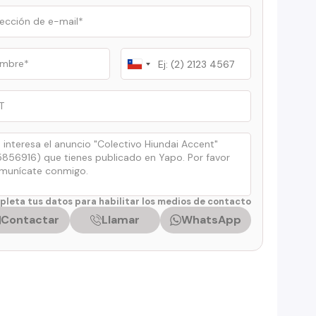
Chile
+56
leta tus datos para habilitar los medios de contacto
Contactar
Llamar
WhatsApp