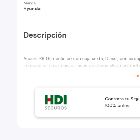
Marca
Hyundai
Descripción
Accent RB 1.6,mecánico con caja sexta, Diesel, con airbag
impecable, forros nuevos,luces y sistema eléctrico, motor
Le
Contrata tu Seg
100% online