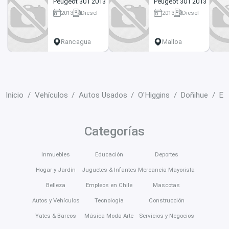
Peugeot 301 2013
Peugeot 301 2013
2013
Diesel
2013
Diesel
197000 km
320000 km
Rancagua
Malloa
Inicio
Vehículos
Autos Usados
O'Higgins
Doñihue
En
Categorías
Inmuebles
Educación
Deportes
Hogar y Jardín
Juguetes & Infantes
Mercancía Mayorista
Belleza
Empleos en Chile
Mascotas
Autos y Vehículos
Tecnología
Construcción
Yates & Barcos
Música Moda Arte
Servicios y Negocios