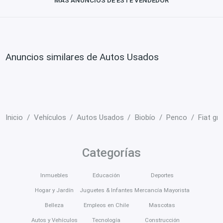
MÁS ANUNCIOS DE ESTE VENDEDOR
Anuncios similares de Autos Usados
Inicio
Vehículos
Autos Usados
Biobío
Penco
Fiat gr
Categorías
Inmuebles
Educación
Deportes
Hogar y Jardín
Juguetes & Infantes
Mercancía Mayorista
Belleza
Empleos en Chile
Mascotas
Autos y Vehículos
Tecnología
Construcción