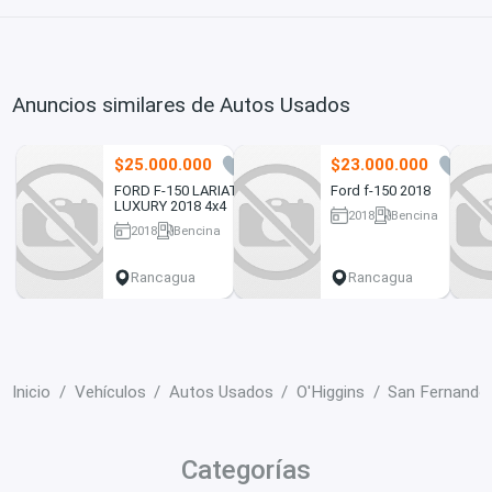
Anuncios similares de Autos Usados
$25.000.000
$23.000.000
8
1
FORD F-150 LARIAT
Ford f-150 2018
LUXURY 2018 4x4
2018
Bencina
2018
Bencina
124000 km
93145 km
Rancagua
Rancagua
Inicio
Vehículos
Autos Usados
O'Higgins
San Fernando
Categorías