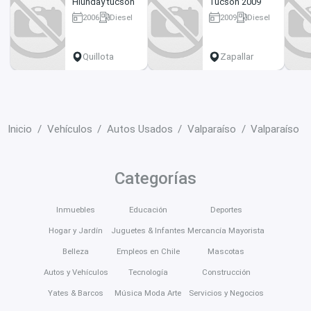
Hiunday tucson
Tucson 2009
2006
Diesel
2009
Diesel
201000 km
123000 km
Quillota
Zapallar
Inicio
Vehículos
Autos Usados
Valparaíso
Valparaíso
Categorías
Inmuebles
Educación
Deportes
Hogar y Jardín
Juguetes & Infantes
Mercancía Mayorista
Belleza
Empleos en Chile
Mascotas
Autos y Vehículos
Tecnología
Construcción
Yates & Barcos
Música Moda Arte
Servicios y Negocios