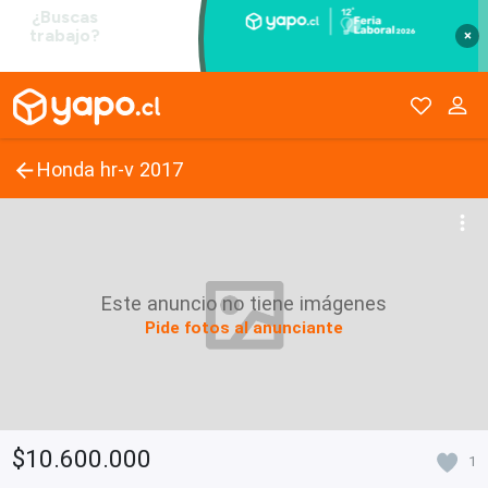
×
Honda hr-v 2017
Este anuncio no tiene imágenes
Pide fotos al anunciante
$10.600.000
1