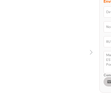
Env
Comp