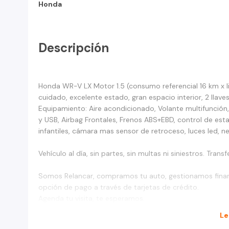
Honda
Descripción
Honda WR-V LX Motor 1.5 (consumo referencial 16 km x l
cuidado, excelente estado, gran espacio interior, 2 llaves
Equipamiento: Aire acondicionado, Volante multifunción, v
y USB, Airbag Frontales, Frenos ABS+EBD, control de estab
infantiles, cámara mas sensor de retroceso, luces led, 
Vehículo al día, sin partes, sin multas ni siniestros. Tra
Somos Relancar, compramos tu auto, gestionamos finan
opción de pago a través de tarjetas de crédito.
Agenda tu visita, te esperamos.
Le