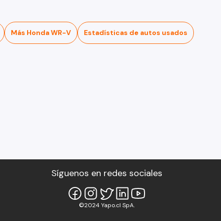
Más Honda WR-V
Estadísticas de autos usados
Síguenos en redes sociales
©2024 Yapo.cl SpA.