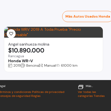
Más Autos Usados Honda
Angel sanhueza molina
$10.890.000
Rancagua
Honda WR-V
2019
Bencina
Manual
61000 km
egal
Más...
érminos y condiciones
Políticas de privacidad
Ver todas las
onsejos de seguridad
Reglas
categorías
Tiendas