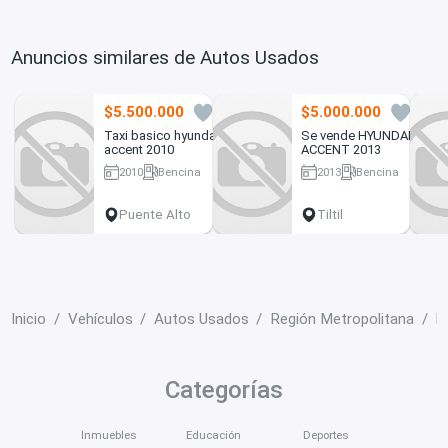
Anuncios similares de Autos Usados
$5.500.000
$5.000.000
0
1
Taxi basico hyundai
Se vende HYUNDAI
accent 2010
ACCENT 2013
2010
Bencina
2013
Bencina
500000 km
140000 km
Puente Alto
Tiltil
Inicio
Vehículos
Autos Usados
Región Metropolitana
M
Categorías
Inmuebles
Educación
Deportes