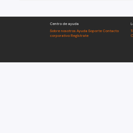
Centro de ayuda
L
Sobre nosotros
Ayuda
Soporte
Contacto
T
corporativo
Regístrate
C