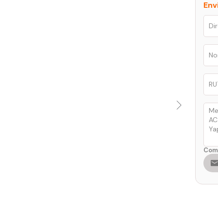
Env
Comp