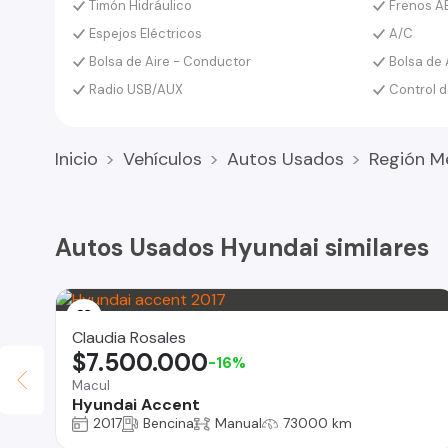
Timón Hidráulico
Frenos A
Espejos Eléctricos
A/C
Bolsa de Aire - Conductor
Bolsa de 
Radio USB/AUX
Control d
Inicio
Vehículos
Autos Usados
Región M
Autos Usados Hyundai similares
Claudia Rosales
$7.500.000
-16%
Macul
Hyundai Accent
2017
Bencina
Manual
73000 km