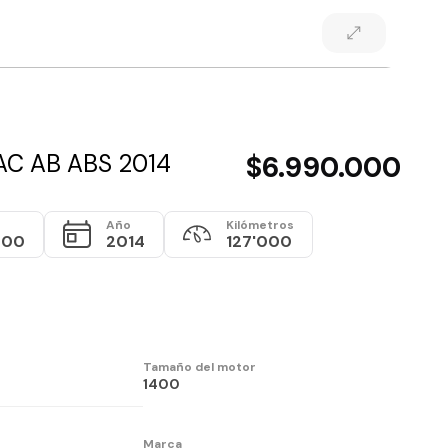
AC AB ABS 2014
$6.990.000
Año
Kilómetros
000
2014
127'000
Tamaño del motor
1400
Marca