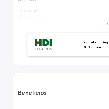
BUENISIMO...!!
- Full equipo
- 6 velocidades
- 2 airbags
Le
- Alzavidrios 4Ptas.
- Aire acondicionado
- Espejos electricos
Contrata tu Seg
- Cierre centralizado
100% online
Recibimos vehículos en parte de pago
Créditos automotriz
Tarjetas de crédito
Seguros automotriz
Trámites notariales y digitales
Visite Automotive Consulting
Beneficios