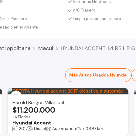
BS
Ventanas Eléctricas
A/C Trasero
Aire - Pasajero
Limpia parabrisas trasero
e radio en el volante
etropolitana
Macul
HYUNDAI ACCENT 1.4 RB HB G
Más Autos Usados Hyundai
Harold Burgos Villarroel
$11.200.000
La Florida
Hyundai Accent
2017
Diesel
Automática
72000 km