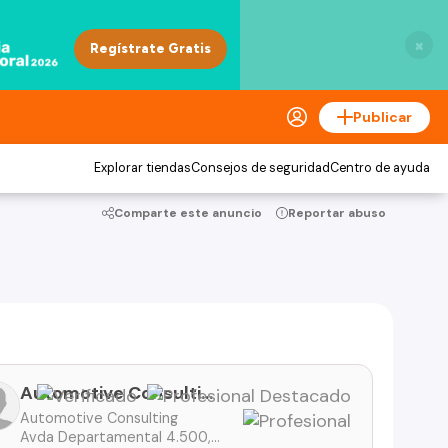
×
Publicar
Explorar tiendas
Consejos de seguridad
Centro de ayuda
Comparte este anuncio
Reportar abuso
Automotive Consulting
Automotive Consulting
Avda Departamental 4.500, AutoPark, Macul - Santiago