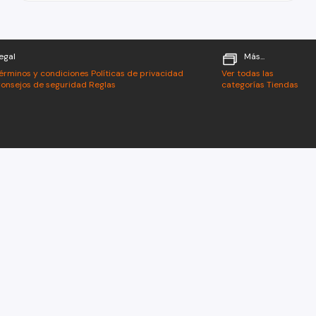
egal
Más...
érminos y condiciones
Políticas de privacidad
Ver todas las
onsejos de seguridad
Reglas
categorías
Tiendas