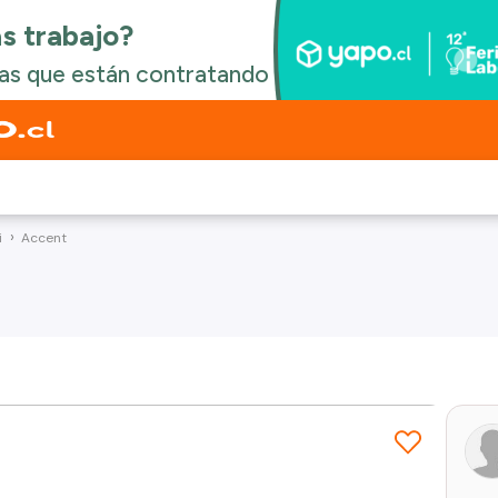
i
Accent