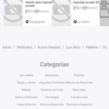
Vendo auto Hyundai
Hyundai accent 2018
accent
2018
Bencina
2018
Bencina
36000 km
104 km
Panguipulli
La Unión
Inicio
Vehículos
Autos Usados
Los Ríos
Valdivia
Hyu
Categorías
Inmuebles
Educación
Deportes
Hogar y Jardín
Juguetes & Infantes
Mercancía Mayorista
Belleza
Empleos en Chile
Mascotas
Autos y Vehículos
Tecnología
Construcción
Yates & Barcos
Música Moda Arte
Servicios y Negocios