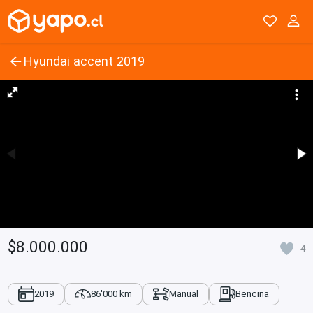
Hyundai accent 2019
$8.000.000
4
2019
86'000 km
Manual
Bencina