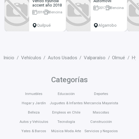
Vendo hyundai
Automóvil
accent año 2018
2017
Bencina
2018
Bencina
105000 km
68000 km
Quilpué
Algarrobo
Inicio
Vehículos
Autos Usados
Valparaíso
Olmué
Hyu
Categorías
Inmuebles
Educación
Deportes
Hogar y Jardín
Juguetes & Infantes
Mercancía Mayorista
Belleza
Empleos en Chile
Mascotas
Autos y Vehículos
Tecnología
Construcción
Yates & Barcos
Música Moda Arte
Servicios y Negocios