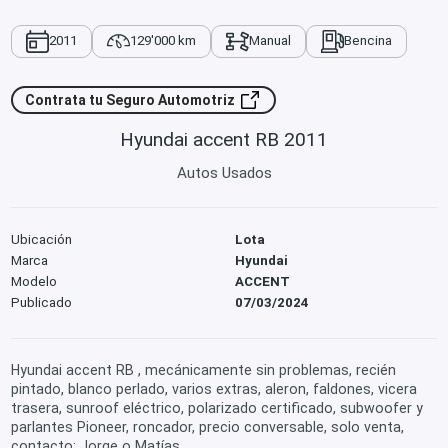
2011
129'000 km
Manual
Bencina
Contrata tu Seguro Automotriz
Hyundai accent RB 2011
Autos Usados
Ubicación
Lota
Marca
Hyundai
Modelo
ACCENT
Publicado
07/03/2024
Hyundai accent RB , mecánicamente sin problemas, recién
pintado, blanco perlado, varios extras, aleron, faldones, vicera
trasera, sunroof eléctrico, polarizado certificado, subwoofer y
parlantes Pioneer, roncador, precio conversable, solo venta,
contacto: Jorge o Matías