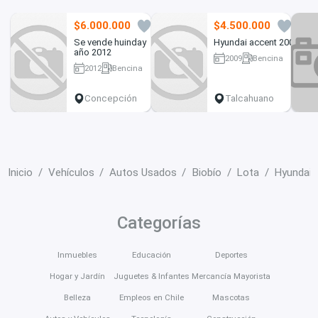
$6.000.000
$4.500.000
2
0
Se vende huinday
Hyundai accent 2009
año 2012
2009
Bencina
2012
Bencina
45950 km
30500 km
Concepción
Talcahuano
Inicio
Vehículos
Autos Usados
Biobío
Lota
Hyundai 
Categorías
Inmuebles
Educación
Deportes
Hogar y Jardín
Juguetes & Infantes
Mercancía Mayorista
Belleza
Empleos en Chile
Mascotas