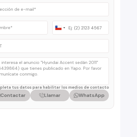
Chile
+56
leta tus datos para habilitar los medios de contacto
Contactar
Llamar
WhatsApp