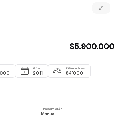
$5.900.000
Año
Kilómetros
.000
2011
84'000
Transmisión
Manual