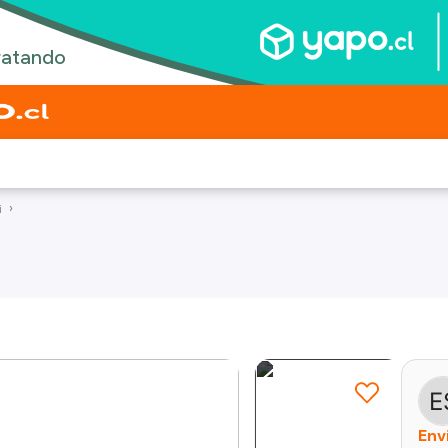
i
Env