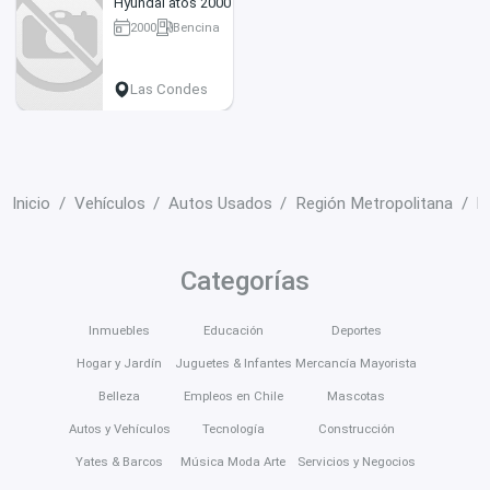
Hyundai atos 2000
2000
Bencina
144774 km
Las Condes
Inicio
Vehículos
Autos Usados
Región Metropolitana
L
Categorías
Inmuebles
Educación
Deportes
Hogar y Jardín
Juguetes & Infantes
Mercancía Mayorista
Belleza
Empleos en Chile
Mascotas
Autos y Vehículos
Tecnología
Construcción
Yates & Barcos
Música Moda Arte
Servicios y Negocios