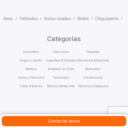
Inicio
Vehículos
Autos Usados
Biobío
Chiguayante
H
Categorías
Inmuebles
Educación
Deportes
Hogar y Jardín
Juguetes & Infantes
Mercancía Mayorista
Belleza
Empleos en Chile
Mascotas
Autos y Vehículos
Tecnología
Construcción
Yates & Barcos
Música Moda Arte
Servicios y Negocios
Contactar ahora