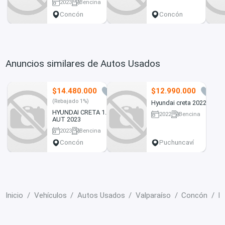
3800 km
2023
Bencina
55000 km
Concón
Concón
Anuncios similares de Autos Usados
$14.480.000
$12.990.000
0
0
(Rebajado 1%)
Hyundai creta 2022
HYUNDAI CRETA 1.5
2022
Bencina
AUT 2023
80000 km
2023
Bencina
55000 km
Concón
Puchuncaví
Inicio
Vehículos
Autos Usados
Valparaíso
Concón
H