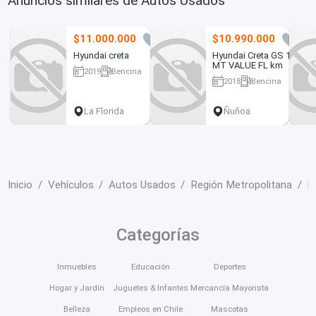
Anuncios similares de Autos Usados
$11.000.000
$10.990.000
4
10
Hyundai creta
Hyundai Creta GS 1.6
MT VALUE FL km
2019
Bencina
2018
Bencina
60830 km
82000 km
La Florida
Ñuñoa
Inicio
Vehículos
Autos Usados
Región Metropolitana
P
Categorías
Inmuebles
Educación
Deportes
Hogar y Jardín
Juguetes & Infantes
Mercancía Mayorista
Belleza
Empleos en Chile
Mascotas