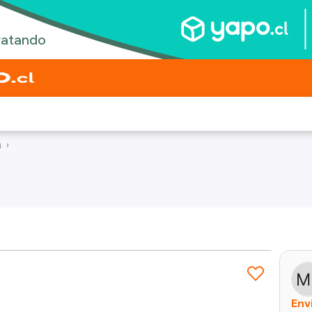
i
Env