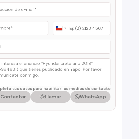
Chile
+56
leta tus datos para habilitar los medios de contacto
Contactar
Llamar
WhatsApp