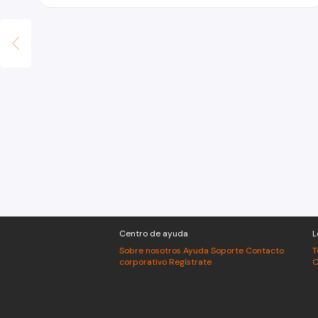
Centro de ayuda
L
Sobre nosotros
Ayuda
Soporte
Contacto
T
corporativo
Regístrate
C