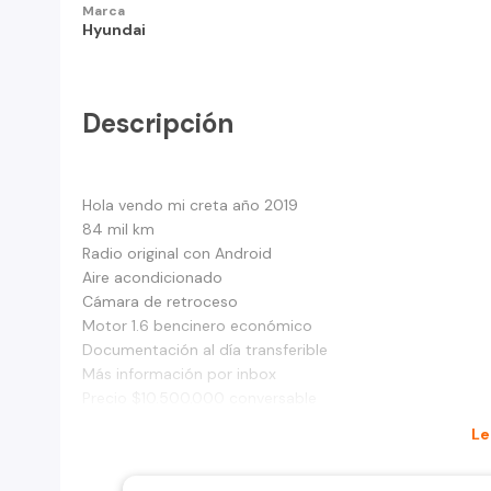
Marca
Hyundai
Descripción
Hola vendo mi creta año 2019
84 mil km
Radio original con Android
Aire acondicionado
Cámara de retroceso
Motor 1.6 bencinero económico
Documentación al día transferible
Más información por inbox
Precio $10.500.000 conversable
Le