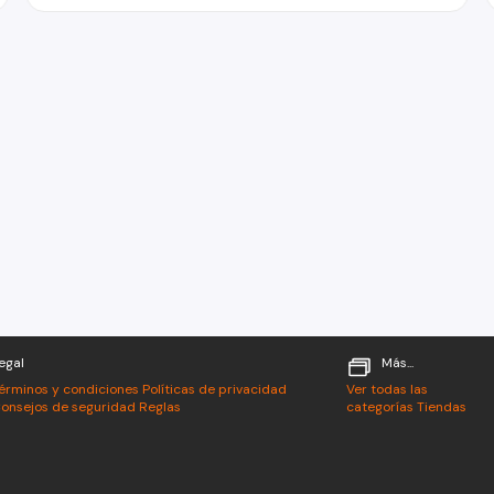
egal
Más...
érminos y condiciones
Políticas de privacidad
Ver todas las
onsejos de seguridad
Reglas
categorías
Tiendas