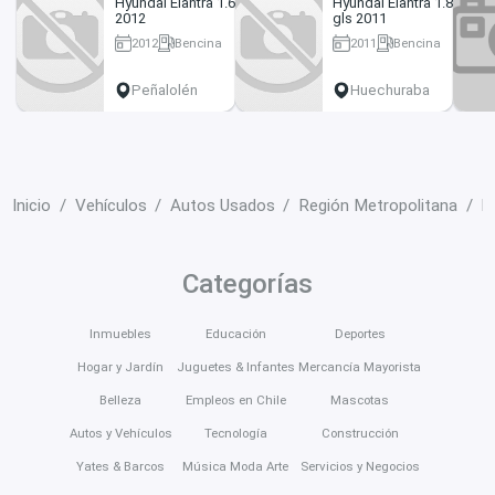
Hyundai Elantra 1.6.
Hyundai Elantra 1.8
2012
gls 2011
2012
Bencina
2011
Bencina
182000 km
165500 km
Peñalolén
Huechuraba
Inicio
Vehículos
Autos Usados
Región Metropolitana
Ñ
Categorías
Inmuebles
Educación
Deportes
Hogar y Jardín
Juguetes & Infantes
Mercancía Mayorista
Belleza
Empleos en Chile
Mascotas
Autos y Vehículos
Tecnología
Construcción
Yates & Barcos
Música Moda Arte
Servicios y Negocios